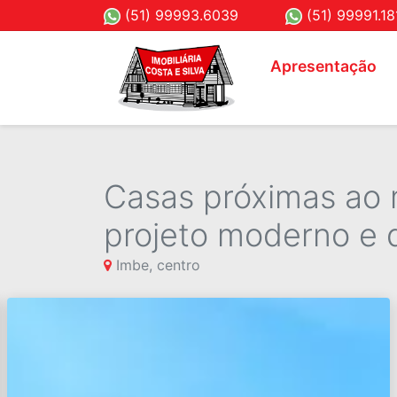
(51) 99993.6039
(51) 99991.18
Apresentação
Casas próximas ao m
projeto moderno e d
Imbe, centro