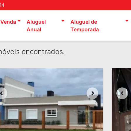
14
Venda
Aluguel
Aluguel de
Anual
Temporada
óveis encontrados.