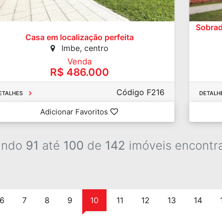
Sobrad
Casa em localização perfeita
Imbe, centro
Venda
R$ 486.000
Código F216
ETALHES
DETALH
Adicionar Favoritos
indo
91
até
100
de
142
imóveis encontr
6
7
8
9
10
11
12
13
14