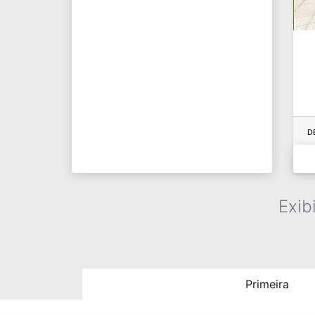
D
Exib
Primeira