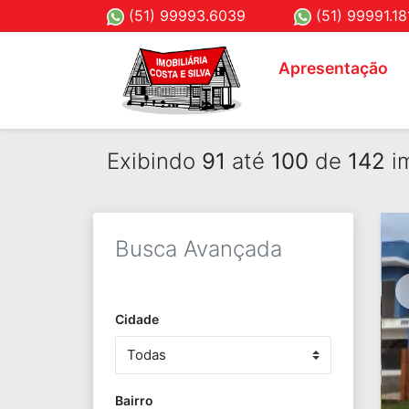
(51) 99993.6039
(51) 99991.18
Apresentação
Exibindo
91
até
100
de
142
im
Busca Avançada
Cidade
Bairro