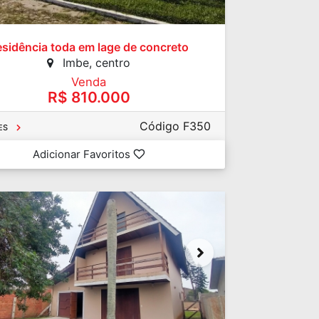
esidência toda em lage de concreto
Imbe, centro
Venda
R$ 810.000
Código F350
ES
Adicionar Favoritos