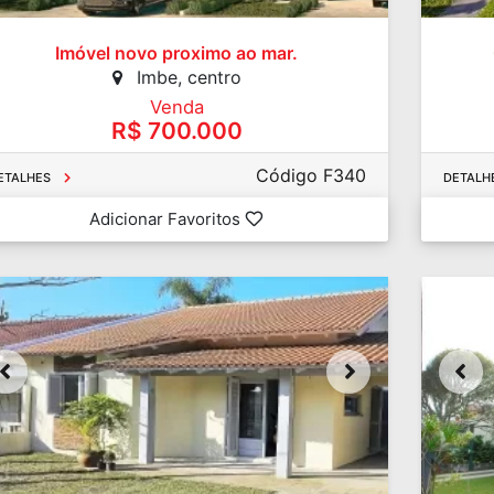
Imóvel novo proximo ao mar.
Imbe, centro
Venda
R$ 700.000
Código F340
ETALHES
DETALH
Adicionar Favoritos